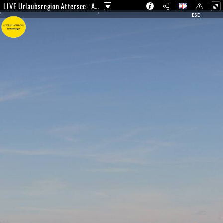
LIVE Urlaubsregion Attersee- Attergau Salzkammergut
ESE